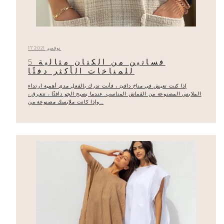
17 نوفمبر 2021
5 فساتين من الكتان مثالية
للمناخات الأكثر دفئًا
إذا كنت تعيش في مناخ دافئ ، فأنت تدرك بالفعل مدى أهمية ارتداء
الملابس المصنوعة من القماش المناسب. عندما يصبح الجو دافئًا ، تتعرق ،
وإذا كانت ملابسك مصنوعة من...